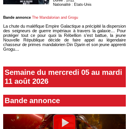
Durée : 2h12
Nationalité : Etats-Unis
Bande annonce
The Mandalorian and Grogu
La chute du maléfique Empire Galactique a précipité la dispersion
des seigneurs de guerre impériaux à travers la galaxie… Pour
protéger tout ce pour quoi la Rébellion s’est battue, la jeune
Nouvelle République décide de faire appel au légendaire
chasseur de primes mandalorien Din Djarin et son jeune apprenti
Grogu…
Semaine du mercredi 05 au mardi
11 août 2026
Bande annonce