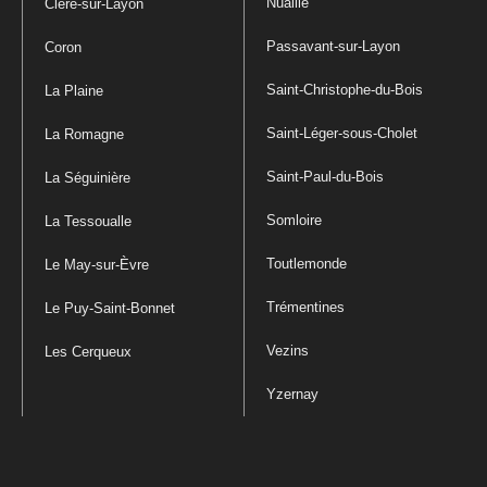
Nuaillé
Cléré-sur-Layon
Passavant-sur-Layon
Coron
Saint-Christophe-du-Bois
La Plaine
Saint-Léger-sous-Cholet
La Romagne
Saint-Paul-du-Bois
La Séguinière
Somloire
La Tessoualle
Toutlemonde
Le May-sur-Èvre
Trémentines
Le Puy-Saint-Bonnet
Vezins
Les Cerqueux
Yzernay