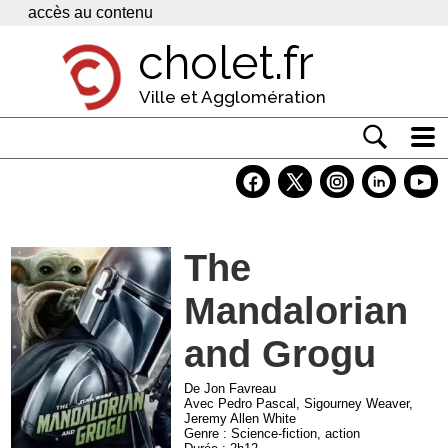
Panneau de gestion des cookies
accès au contenu
cholet.fr
Ville et Agglomération
Actualité
Vivre à Cholet
The
Economie
Mandalorian
Services
Contacts
and Grogu
De Jon Favreau
Avec Pedro Pascal, Sigourney Weaver,
Jeremy Allen White
Genre : Science-fiction, action