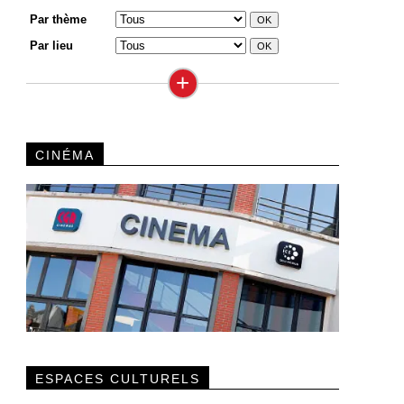
Par thème
Par lieu
+
CINÉMA
ESPACES CULTURELS