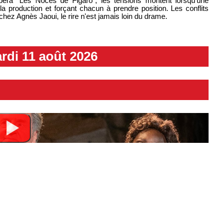
opéra "Les Noces de Figaro", les tensions montent lorsqu’une
la production et forçant chacun à prendre position. Les conflits
chez Agnès Jaoui, le rire n'est jamais loin du drame.
rdi 11 août 2026