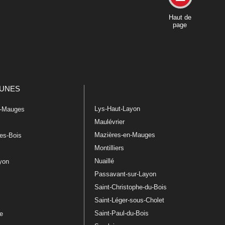
Haut de
page
UNES
Lys-Haut-Layon
n-Mauges
Maulévrier
Mazières-en-Mauges
les-Bois
Montilliers
Nuaillé
ayon
Passavant-sur-Layon
Saint-Christophe-du-Bois
Saint-Léger-sous-Cholet
e
Saint-Paul-du-Bois
re