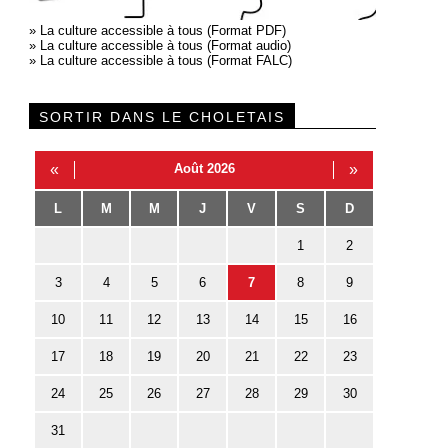
»
La culture accessible à tous (Format PDF)
»
La culture accessible à tous (Format audio)
»
La culture accessible à tous (Format FALC)
SORTIR DANS LE CHOLETAIS
«
Août 2026
»
L
M
M
J
V
S
D
1
2
3
4
5
6
7
8
9
10
11
12
13
14
15
16
17
18
19
20
21
22
23
24
25
26
27
28
29
30
31