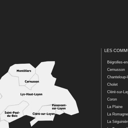
LES COMM
Bégrolles-e
Cernusson
Chanteloup-
Cholet
Cléré-sur-L
Coron
La Plaine
La Romagn
La Séguiniè