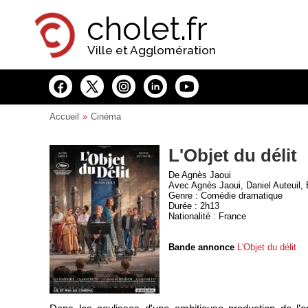
Panneau de gestion des cookies
cholet.fr
Ville et Agglomération
Accueil
Cinéma
L'Objet du délit
De Agnès Jaoui
Avec Agnès Jaoui, Daniel Auteuil,
Genre : Comédie dramatique
Durée : 2h13
Nationalité : France
Bande annonce
L'Objet du délit