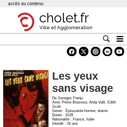
Panneau de gestion des cookies
accès au contenu
cholet.fr
Ville et Agglomération
Actualité
Vivre à Cholet
Les yeux
Economie
sans visage
Services
Contacts
De Georges Franju
Avec Pierre Brasseur, Alida Valli, Edith
Scob
Genre : Épouvante-horreur, drame
Durée : 1h28
Nationalité : France, Italie
Interdit - 16 ans