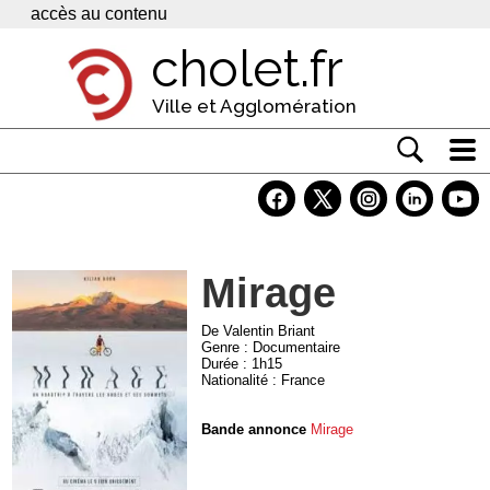
Panneau de gestion des cookies
accès au contenu
cholet.fr
Ville et Agglomération
Actualité
Vivre à Cholet
Mirage
Economie
Services
De Valentin Briant
Genre : Documentaire
Durée : 1h15
Contacts
Nationalité : France
Bande annonce
Mirage