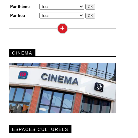
Par thème
Par lieu
+
CINÉMA
ESPACES CULTURELS