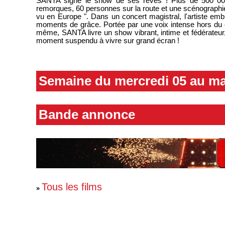
SANTA signe le show de ses rêves ! Plus de 500 000 
remorques, 60 personnes sur la route et une scénographie
vu en Europe ". Dans un concert magistral, l'artiste em
moments de grâce. Portée par une voix intense hors du
même, SANTA livre un show vibrant, intime et fédérate
moment suspendu à vivre sur grand écran !
Semaine du mercredi 05 au ma
Bande annonce
Tous les films
»