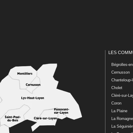
LES COMM
Bégrolles-e
Cernusson
Chanteloup-
Cholet
Cléré-sur-L
Coron
La Plaine
La Romagn
La Séguiniè