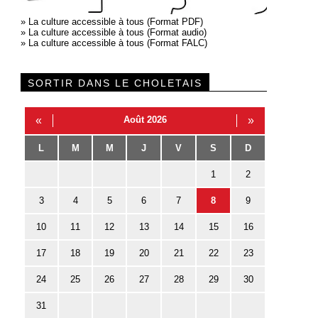
»
La culture accessible à tous (Format PDF)
»
La culture accessible à tous (Format audio)
»
La culture accessible à tous (Format FALC)
SORTIR DANS LE CHOLETAIS
«
Août 2026
»
L
M
M
J
V
S
D
1
2
3
4
5
6
7
8
9
10
11
12
13
14
15
16
17
18
19
20
21
22
23
24
25
26
27
28
29
30
31