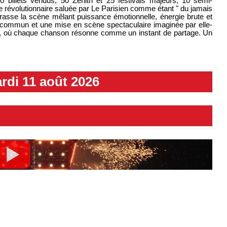
billets vendus, 50 Zénith et 25 festivals majeurs, 10 semi-
 révolutionnaire saluée par Le Parisien comme étant " du jamais
brasse la scène mêlant puissance émotionnelle, énergie brute et
 commun et une mise en scène spectaculaire imaginée par elle-
ur, où chaque chanson résonne comme un instant de partage. Un
rdi 11 août 2026