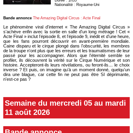
Durée : 1h33
Nationalité : Royaume-Uni
Bande annonce
The Amazing Digital Circus : Acte Final
Le phénomène viral d'internet « The Amazing Digital Circus »
s'achève enfin avec la sortie en salle d'un long métrage ! Cet «
Acte Final » inclut l'épisode 8, et l'épisode 9, inédit et d'une heure,
que les fans pourront découvrir en avant-première mondiale.
Caine disparu et le cirque plongé dans l'obscurité, les membres
de la troupe n'ont plus que les erreurs et les traumatismes de leur
passé pour les accompagner. Alors que l'éternité semble se
profiler, ils découvrent la vérité sur le Cirque Numérique et son
histoire. Accepteront-ils leurs révélations, ou feront-ils… le choix
inverse ? Et puis, on imagine qu'à un moment donné, quelqu'un
dira une blague, car cette fin ne peut pas être SI déprimante,
n'est-ce pas ?
Semaine du mercredi 05 au mardi
11 août 2026
Bande annonce