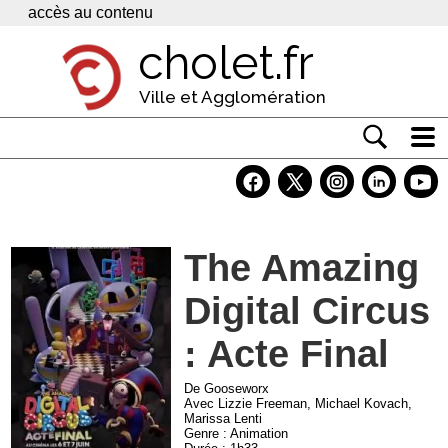
Panneau de gestion des cookies
accès au contenu
cholet.fr
Ville et Agglomération
Actualité
Vivre à Cholet
The Amazing
Economie
Digital Circus
Services
Contacts
: Acte Final
De Gooseworx
Avec Lizzie Freeman, Michael Kovach,
Marissa Lenti
Genre : Animation