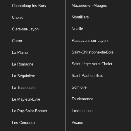
Mazières-en-Mauges
Chanteloup-les-Bois
Montilliers
Cholet
Nuaillé
Cléré-sur-Layon
Passavant-sur-Layon
Coron
Saint-Christophe-du-Bois
La Plaine
Saint-Léger-sous-Cholet
La Romagne
Saint-Paul-du-Bois
La Séguinière
Somloire
La Tessoualle
Toutlemonde
Le May-sur-Èvre
Trémentines
Le Puy-Saint-Bonnet
Vezins
Les Cerqueux