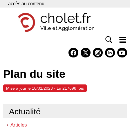
Panneau de gestion des cookies
accès au contenu
cholet.fr
Ville et Agglomération
Actualité
Vivre à Cholet
Plan du site
Economie
Services
Mise à jour le 10/01/2023 - Lu 217698 fois
Contacts
Actualité
Articles