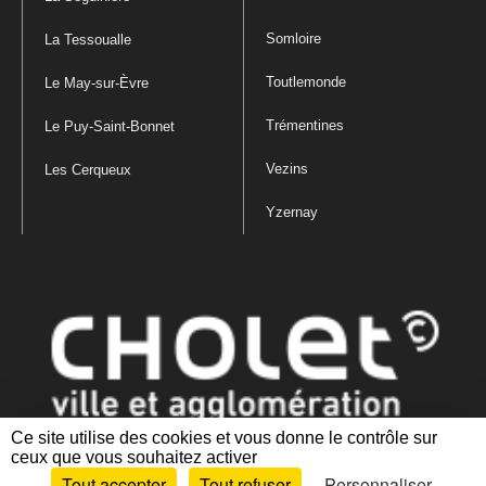
Somloire
La Tessoualle
Toutlemonde
Le May-sur-Èvre
Trémentines
Le Puy-Saint-Bonnet
Vezins
Les Cerqueux
Yzernay
Ce site utilise des cookies et vous donne le contrôle sur
ceux que vous souhaitez activer
Mentions légales
|
Politique de confidentialité
|
Politique de gestion
Tout accepter
Tout refuser
Personnaliser
des cookies
|
Plan du site
|
Accessibilité : partiellement conforme