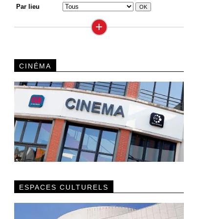
Par lieu
+
CINÉMA
ESPACES CULTURELS