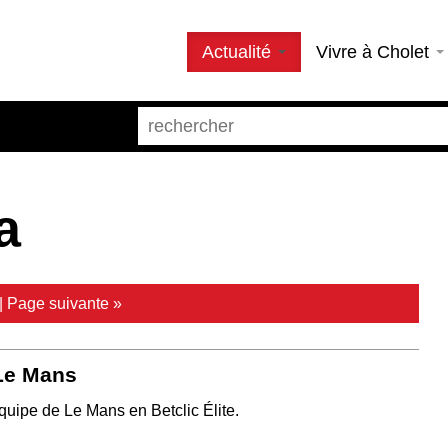
Actualité
Vivre à Cholet
a
|
Page suivante »
 Le Mans
équipe de Le Mans en Betclic Élite.