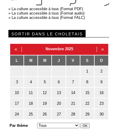
»
La culture accessible à tous (Format PDF)
»
La culture accessible à tous (Format audio)
»
La culture accessible à tous (Format FALC)
SORTIR DANS LE CHOLETAIS
«
Novembre 2025
»
L
M
M
J
V
S
D
1
2
3
4
5
6
7
8
9
10
11
12
13
14
15
16
17
18
19
20
21
22
23
24
25
26
27
28
29
30
Par thème