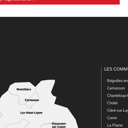
LES COMM
Bégrolles-e
Cernusson
Chanteloup-
Cholet
Cléré-sur-L
Coron
La Plaine