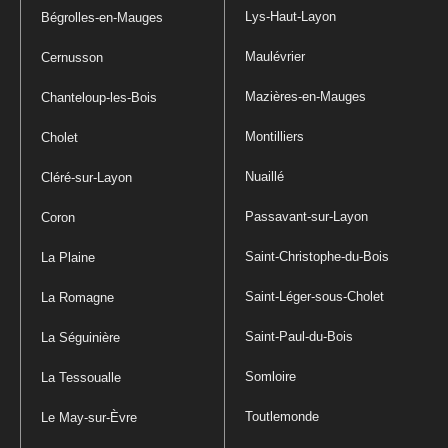
Lys-Haut-Layon
Bégrolles-en-Mauges
Maulévrier
Cernusson
Mazières-en-Mauges
Chanteloup-les-Bois
Montilliers
Cholet
Nuaillé
Cléré-sur-Layon
Passavant-sur-Layon
Coron
Saint-Christophe-du-Bois
La Plaine
Saint-Léger-sous-Cholet
La Romagne
Saint-Paul-du-Bois
La Séguinière
Somloire
La Tessoualle
Toutlemonde
Le May-sur-Èvre