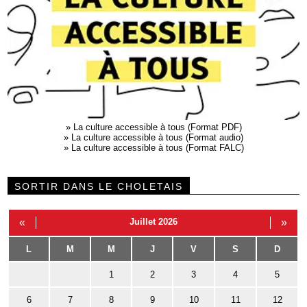
»
La culture accessible à tous (Format PDF)
»
La culture accessible à tous (Format audio)
»
La culture accessible à tous (Format FALC)
SORTIR DANS LE CHOLETAIS
«
Juillet 2026
»
L
M
M
J
V
S
D
1
2
3
4
5
6
7
8
9
10
11
12