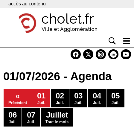
Panneau de gestion des cookies
accès au contenu
cholet.fr
Ville et Agglomération
Actualité
Vivre à Cholet
01/07/2026 - Agenda
Economie
Services
«
01
02
03
04
05
Contacts
Précédent
Juil.
Juil.
Juil.
Juil.
Juil.
06
07
Juillet
Juil.
Juil.
Tout le mois