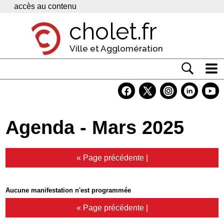
Panneau de gestion des cookies
accès au contenu
cholet.fr
Ville et Agglomération
Actualité
Vivre à Cholet
Agenda - Mars 2025
Economie
Services
« Page précédente
|
Contacts
Aucune manifestation n'est programmée
« Page précédente
|