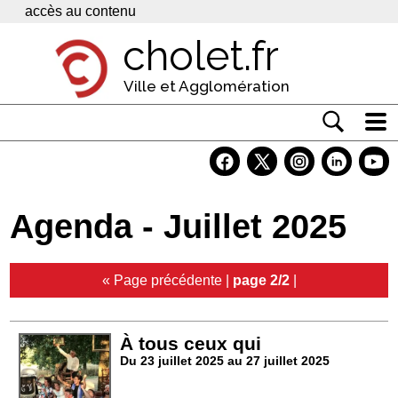
Panneau de gestion des cookies
accès au contenu
cholet.fr
Ville et Agglomération
Actualité
Vivre à Cholet
Agenda - Juillet 2025
Economie
Services
« Page précédente
|
page 2/2
|
Contacts
À tous ceux qui
Du 23 juillet 2025 au 27 juillet 2025