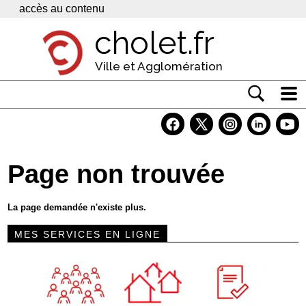
Panneau de gestion des cookies
accès au contenu
cholet.fr
Ville et Agglomération
Actualité
Vivre à Cholet
Page non trouvée
Economie
Services
La page demandée n'existe plus.
Contacts
MES SERVICES EN LIGNE