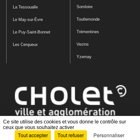
Somloire
La Tessoualle
Toutlemonde
Le May-sur-Èvre
Trémentines
Le Puy-Saint-Bonnet
Vezins
Les Cerqueux
Yzernay
Ce site utilise des cookies et vous donne le contrôle sur
ceux que vous souhaitez activer
Mentions légales
|
Politique de confidentialité
|
Politique de gestion
Tout accepter
Tout refuser
Personnaliser
des cookies
|
Plan du site
|
Accessibilité : partiellement conforme