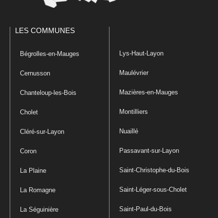
LES COMMUNES
Lys-Haut-Layon
Bégrolles-en-Mauges
Maulévrier
Cernusson
Mazières-en-Mauges
Chanteloup-les-Bois
Montilliers
Cholet
Nuaillé
Cléré-sur-Layon
Passavant-sur-Layon
Coron
Saint-Christophe-du-Bois
La Plaine
Saint-Léger-sous-Cholet
La Romagne
Saint-Paul-du-Bois
La Séguinière