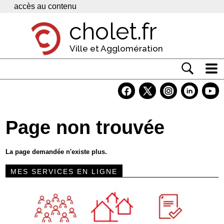
Panneau de gestion des cookies
accès au contenu
cholet.fr
Ville et Agglomération
Actualité
Vivre à Cholet
Page non trouvée
Economie
Services
La page demandée n'existe plus.
Contacts
MES SERVICES EN LIGNE