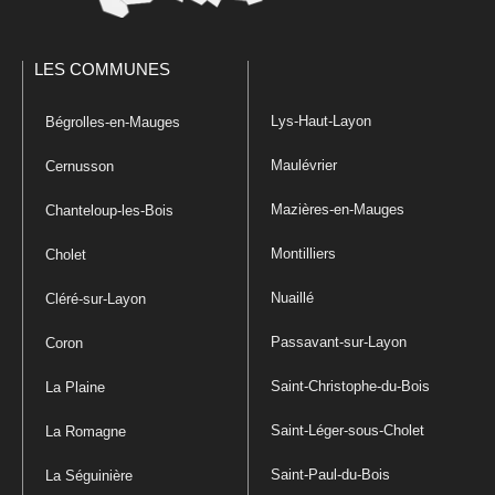
LES COMMUNES
Lys-Haut-Layon
Bégrolles-en-Mauges
Maulévrier
Cernusson
Mazières-en-Mauges
Chanteloup-les-Bois
Montilliers
Cholet
Nuaillé
Cléré-sur-Layon
Passavant-sur-Layon
Coron
Saint-Christophe-du-Bois
La Plaine
Saint-Léger-sous-Cholet
La Romagne
Saint-Paul-du-Bois
La Séguinière