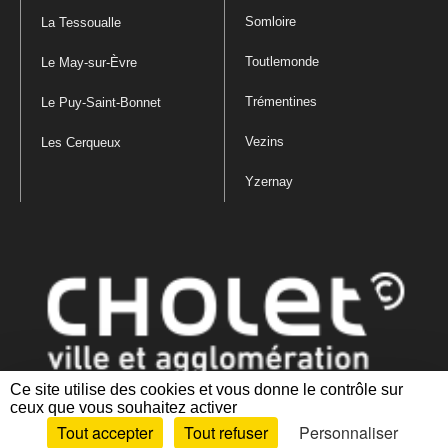
Somloire
La Tessoualle
Toutlemonde
Le May-sur-Èvre
Trémentines
Le Puy-Saint-Bonnet
Vezins
Les Cerqueux
Yzernay
Ce site utilise des cookies et vous donne le contrôle sur
ceux que vous souhaitez activer
Mentions légales
|
Politique de confidentialité
|
Politique de gestion
Tout accepter
Tout refuser
Personnaliser
des cookies
|
Plan du site
|
Accessibilité : partiellement conforme