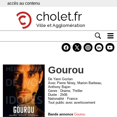
Panneau de gestion des cookies
accès au contenu
cholet.fr
Ville et Agglomération
Actualité
Vivre à Cholet
Gourou
Economie
Services
De Yann Gozlan
Avec Pierre Niney, Marion Barbeau,
Anthony Bajon
Contacts
Genre : Drame, Thriller
Durée : 2h06
Nationalité : France
Tout public avec avertissement
Bande annonce
Gourou