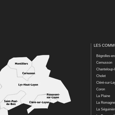
LES COMM
Bégrolles-e
Cernusson
Chanteloup-
Cholet
Cléré-sur-L
Coron
La Plaine
La Romagn
La Séguiniè