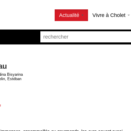
Actualité
Vivre à Cholet
eau
Nina Bisyarina
lin, Estéban
u