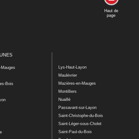
Haut de
page
UNES
Lys-Haut-Layon
n-Mauges
Maulévrier
Mazières-en-Mauges
les-Bois
Montilliers
Nuaillé
ayon
Passavant-sur-Layon
Saint-Christophe-du-Bois
Saint-Léger-sous-Cholet
e
Saint-Paul-du-Bois
re