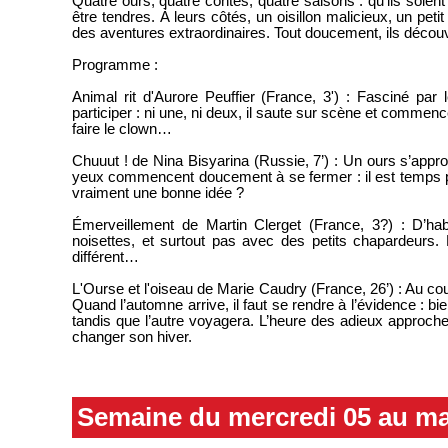
Quatre ours, quatre contes, quatre saisons : qu’ils soi
être tendres. À leurs côtés, un oisillon malicieux, un peti
des aventures extraordinaires. Tout doucement, ils décou
Programme :
Animal rit d'Aurore Peuffier (France, 3') : Fasciné par
participer : ni une, ni deux, il saute sur scène et commenc
faire le clown…
Chuuut ! de Nina Bisyarina (Russie, 7’) : Un ours s’approc
yeux commencent doucement à se fermer : il est temps pou
vraiment une bonne idée ?
Émerveillement de Martin Clerget (France, 3?) : D’hab
noisettes, et surtout pas avec des petits chapardeurs. Ma
différent…
L'Ourse et l'oiseau de Marie Caudry (France, 26’) : Au co
Quand l’automne arrive, il faut se rendre à l’évidence : bie
tandis que l’autre voyagera. L’heure des adieux approche
changer son hiver.
Semaine du mercredi 05 au ma