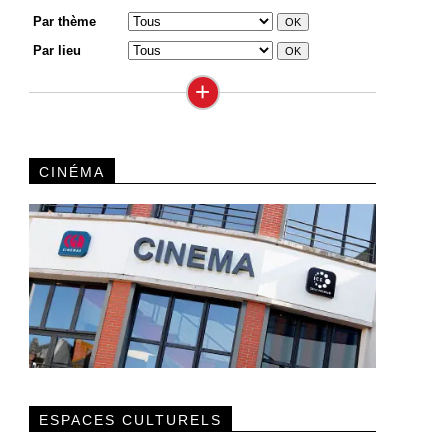
Par thème
Par lieu
+
CINÉMA
ESPACES CULTURELS