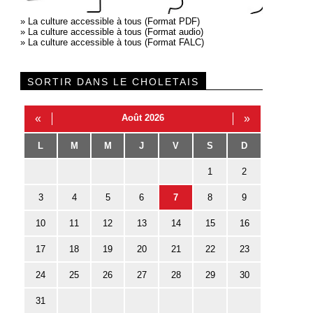
»
La culture accessible à tous (Format PDF)
»
La culture accessible à tous (Format audio)
»
La culture accessible à tous (Format FALC)
SORTIR DANS LE CHOLETAIS
«
Août 2026
»
L
M
M
J
V
S
D
1
2
3
4
5
6
7
8
9
10
11
12
13
14
15
16
17
18
19
20
21
22
23
24
25
26
27
28
29
30
31