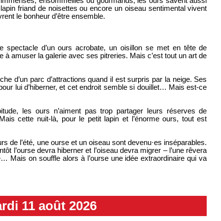
ent immenses, ensommeillés ou gourmands, les ours savent aussi
t lapin friand de noisettes ou encore un oiseau sentimental vivent
vrent le bonheur d’être ensemble.
 le spectacle d’un ours acrobate, un oisillon se met en tête de
e à amuser la galerie avec ses pitreries. Mais c’est tout un art de
he d’un parc d’attractions quand il est surpris par la neige. Ses
r lui d’hiberner, et cet endroit semble si douillet… Mais est-ce
itude, les ours n’aiment pas trop partager leurs réserves de
is cette nuit-là, pour le petit lapin et l’énorme ours, tout est
urs de l’été, une ourse et un oiseau sont devenu·es inséparables.
ntôt l’ourse devra hiberner et l’oiseau devra migrer – l’une rêvera
… Mais on souffle alors à l’ourse une idée extraordinaire qui va
rdi 11 août 2026