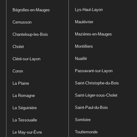
Lys-Haut-Layon
Bégrolles-en-Mauges
Maulévrier
Cernusson
Mazières-en-Mauges
Chanteloup-les-Bois
Montilliers
Cholet
Nuaillé
Cléré-sur-Layon
Passavant-sur-Layon
Coron
Saint-Christophe-du-Bois
La Plaine
Saint-Léger-sous-Cholet
La Romagne
Saint-Paul-du-Bois
La Séguinière
Somloire
La Tessoualle
Toutlemonde
Le May-sur-Èvre