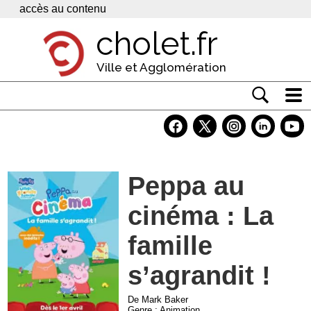
Panneau de gestion des cookies
accès au contenu
cholet.fr
Ville et Agglomération
Actualité
Vivre à Cholet
Peppa au
Economie
cinéma : La
Services
Contacts
famille
s’agrandit !
De Mark Baker
Genre : Animation