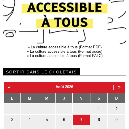
»
La culture accessible à tous (Format PDF)
»
La culture accessible à tous (Format audio)
»
La culture accessible à tous (Format FALC)
SORTIR DANS LE CHOLETAIS
«
Août 2026
»
L
M
M
J
V
S
D
1
2
3
4
5
6
7
8
9