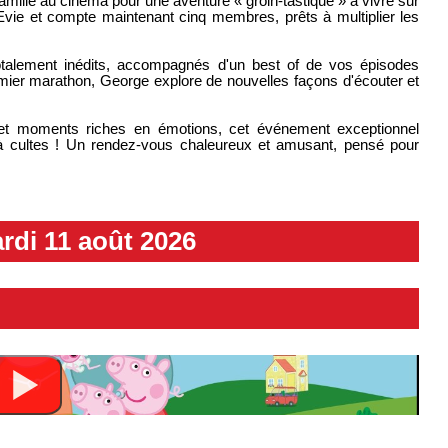
famille au cinéma pour une aventure « groin-tastique » à vivre sur
te Evie et compte maintenant cinq membres, prêts à multiplier les
otalement inédits, accompagnés d'un best of de vos épisodes
mier marathon, George explore de nouvelles façons d'écouter et
e et moments riches en émotions, cet événement exceptionnel
à cultes ! Un rendez-vous chaleureux et amusant, pensé pour
rdi 11 août 2026