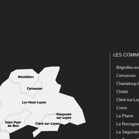
LES COMM
Bégrolles-e
Cernusson
Chanteloup-
Cholet
Cléré-sur-L
Coron
La Plaine
La Romagn
La Séguiniè