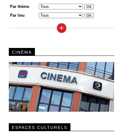
Par thème
Par lieu
+
CINÉMA
ESPACES CULTURELS