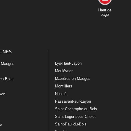
Haut de
page
UNES
Lys-Haut-Layon
n-Mauges
Maulévrier
Mazières-en-Mauges
les-Bois
Montilliers
Nuaillé
ayon
Passavant-sur-Layon
Saint-Christophe-du-Bois
Saint-Léger-sous-Cholet
e
Saint-Paul-du-Bois
re