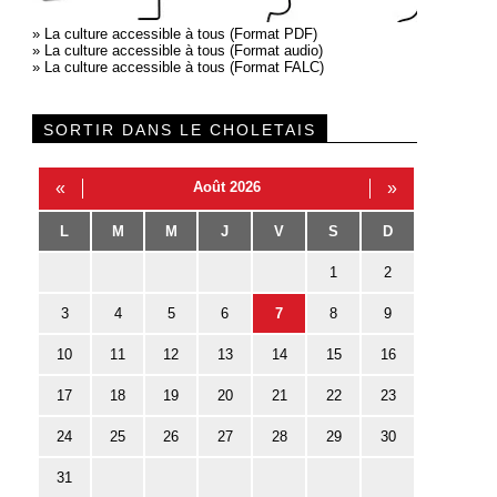
»
La culture accessible à tous (Format PDF)
»
La culture accessible à tous (Format audio)
»
La culture accessible à tous (Format FALC)
SORTIR DANS LE CHOLETAIS
«
Août 2026
»
L
M
M
J
V
S
D
1
2
3
4
5
6
7
8
9
10
11
12
13
14
15
16
17
18
19
20
21
22
23
24
25
26
27
28
29
30
31