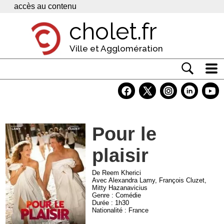
Panneau de gestion des cookies
accès au contenu
cholet.fr
Ville et Agglomération
Actualité
Vivre à Cholet
Pour le
Economie
plaisir
Services
Contacts
De Reem Kherici
Avec Alexandra Lamy, François Cluzet,
Mitty Hazanavicius
Genre : Comédie
Durée : 1h30
Nationalité : France