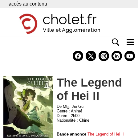
Panneau de gestion des cookies
accès au contenu
cholet.fr
Ville et Agglomération
Actualité
Vivre à Cholet
The Legend
Economie
of Hei II
Services
Contacts
De Mtjj, Jie Gu
Genre : Animé
Durée : 2h00
Nationalité : Chine
Bande annonce
The Legend of Hei II