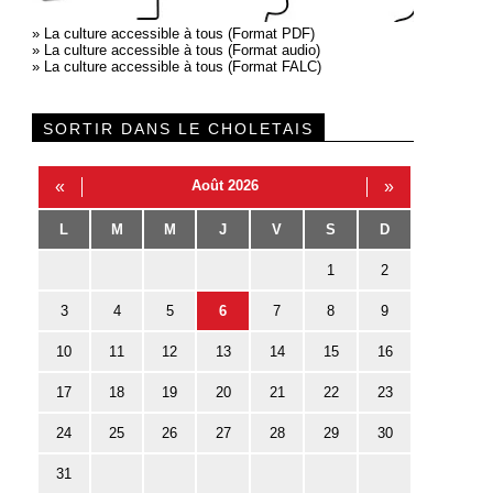
»
La culture accessible à tous (Format PDF)
»
La culture accessible à tous (Format audio)
»
La culture accessible à tous (Format FALC)
SORTIR DANS LE CHOLETAIS
«
Août 2026
»
L
M
M
J
V
S
D
1
2
3
4
5
6
7
8
9
10
11
12
13
14
15
16
17
18
19
20
21
22
23
24
25
26
27
28
29
30
31