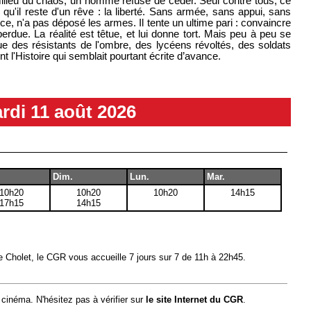
 milieu du chaos, un homme refuse de céder. Seul contre tous, ce
u'il reste d'un rêve : la liberté. Sans armée, sans appui, sans
ce, n'a pas déposé les armes. Il tente un ultime pari : convaincre
erdue. La réalité est têtue, et lui donne tort. Mais peu à peu se
que des résistants de l'ombre, des lycéens révoltés, des soldats
nt l'Histoire qui semblait pourtant écrite d’avance.
rdi 11 août 2026
Dim.
Lun.
Mar.
10h20
10h20
10h20
14h15
17h15
14h15
e Cholet, le CGR vous accueille 7 jours sur 7 de 11h à 22h45.
 cinéma. N'hésitez pas à vérifier sur
le site Internet du CGR
.