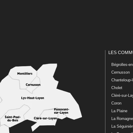
LES COMM
Bégrolles-e
Cernusson
Chanteloup-
Cholet
Cléré-sur-L
Coron
La Plaine
La Romagn
La Séguiniè