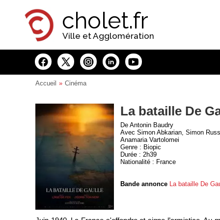
Panneau de gestion des cookies
cholet.fr
Ville et Agglomération
Accueil
Cinéma
La bataille De Ga
De Antonin Baudry
Avec Simon Abkarian, Simon Russel
Anamaria Vartolomei
Genre : Biopic
Durée : 2h39
Nationalité : France
Bande annonce
La bataille De Gau