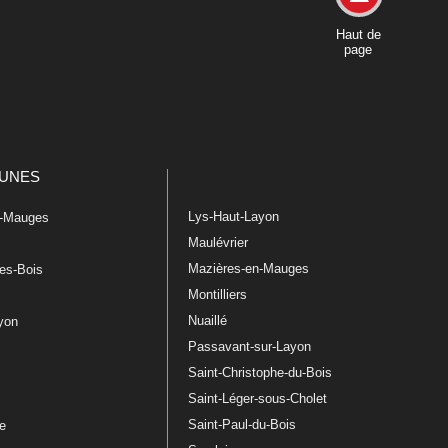
Haut de
page
UNES
Lys-Haut-Layon
n-Mauges
Maulévrier
Mazières-en-Mauges
les-Bois
Montilliers
Nuaillé
ayon
Passavant-sur-Layon
Saint-Christophe-du-Bois
Saint-Léger-sous-Cholet
e
Saint-Paul-du-Bois
re