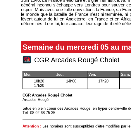
Juin 1940. La France s'effondre et signe l’armistice. Au
général inconnu s'échappe vers Londres pour sauver ce q
espoir. Mais avec une folle conviction : la France, sa Fran
le monde que la bataille de France n'est ni terminée, ni p
lèvent autour de lui en Angleterre, en France et en Afri
déterminés. Leur foi, leur audace, leur rage de liberté défie
Semaine du mercredi 05 au ma
CGR Arcades Rougé Cholet
Mer.
Jeu.
Ven.
Sam.
10h20
14h00
17h20
17h20
CGR Arcades Rougé Cholet
Arcades Rougé
Situé en plein coeur des Arcades Rougé, en hyper centre-ville d
Tél.
08 92 68 75 35
Attention :
Les horaires sont susceptibles d'être modifiés par le