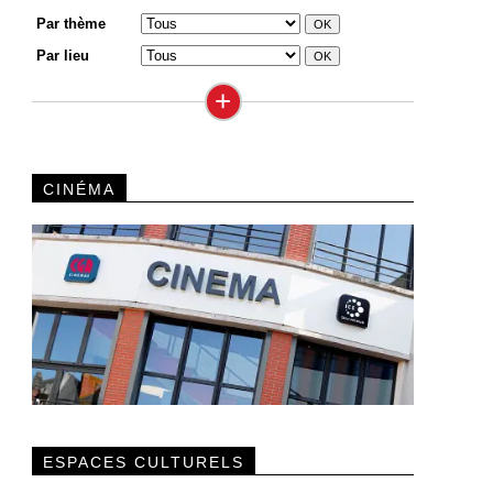
Par thème
Par lieu
+
CINÉMA
ESPACES CULTURELS