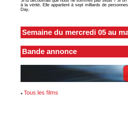
Si tu découvrais que nous ne sommes pas seuls ? Si on te l
à la vérité. Elle appartient à sept milliards de person
Day.
Semaine du mercredi 05 au ma
Bande annonce
Tous les films
»