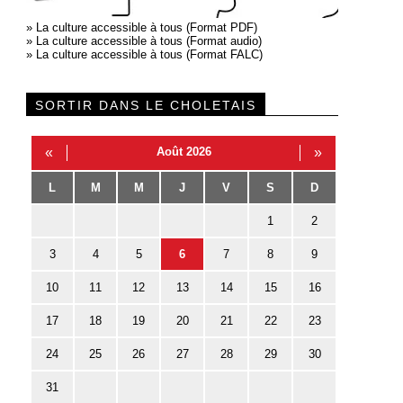
»
La culture accessible à tous (Format PDF)
»
La culture accessible à tous (Format audio)
»
La culture accessible à tous (Format FALC)
SORTIR DANS LE CHOLETAIS
«
Août 2026
»
L
M
M
J
V
S
D
1
2
3
4
5
6
7
8
9
10
11
12
13
14
15
16
17
18
19
20
21
22
23
24
25
26
27
28
29
30
31