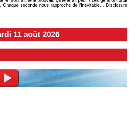
e montrait, te le prouvait, ça te ferait peur ? Les gens ont droit
nes. Chaque seconde nous rapproche de l’inévitable… Disclosure
rdi 11 août 2026