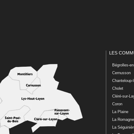
LES COMM
Bégrolles-e
Cernusson
Chanteloup-
Cholet
Cléré-sur-L
Coron
La Plaine
La Romagn
La Séguiniè