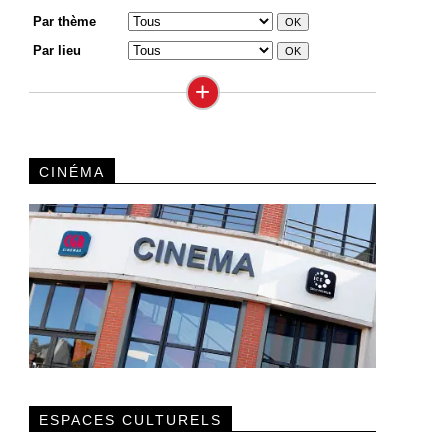
Par thème
Par lieu
+
CINÉMA
ESPACES CULTURELS