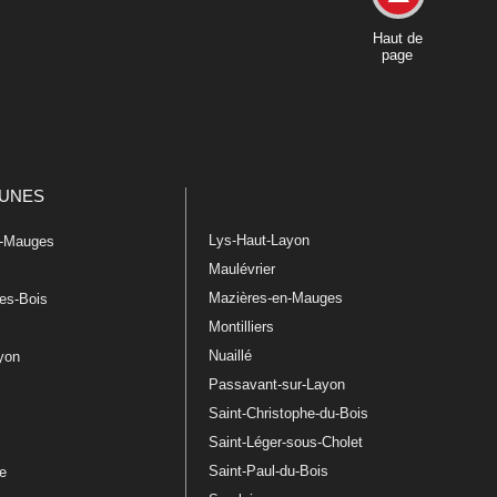
Haut de
page
UNES
Lys-Haut-Layon
n-Mauges
Maulévrier
Mazières-en-Mauges
les-Bois
Montilliers
Nuaillé
ayon
Passavant-sur-Layon
Saint-Christophe-du-Bois
Saint-Léger-sous-Cholet
e
Saint-Paul-du-Bois
re