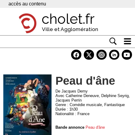
Panneau de gestion des cookies
accès au contenu
cholet.fr
Ville et Agglomération
Actualité
Vivre à Cholet
Peau d'âne
Economie
Services
De Jacques Demy
Avec Catherine Deneuve, Delphine Seyrig,
Jacques Perrin
Contacts
Genre : Comédie musicale, Fantastique
Durée : 1h30
Nationalité : France
Bande annonce
Peau d'âne