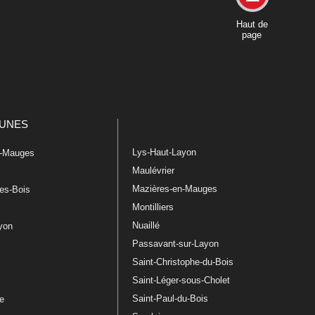
Haut de
page
UNES
Lys-Haut-Layon
n-Mauges
Maulévrier
Mazières-en-Mauges
les-Bois
Montilliers
Nuaillé
ayon
Passavant-sur-Layon
Saint-Christophe-du-Bois
Saint-Léger-sous-Cholet
e
Saint-Paul-du-Bois
re