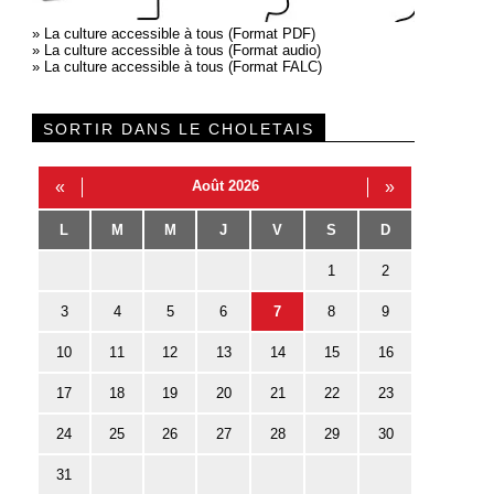
»
La culture accessible à tous (Format PDF)
»
La culture accessible à tous (Format audio)
»
La culture accessible à tous (Format FALC)
SORTIR DANS LE CHOLETAIS
«
Août 2026
»
L
M
M
J
V
S
D
1
2
3
4
5
6
7
8
9
10
11
12
13
14
15
16
17
18
19
20
21
22
23
24
25
26
27
28
29
30
31