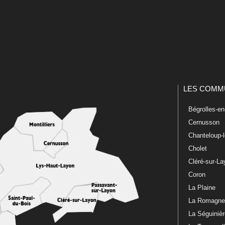
LES COMM
Bégrolles-e
Cernusson
Chanteloup-
Cholet
Cléré-sur-L
Coron
La Plaine
La Romagn
La Séguiniè