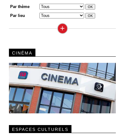
Par thème
Par lieu
+
CINÉMA
ESPACES CULTURELS