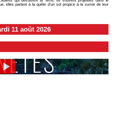
léaires qui détruisent la Terre, se trouvent projetées dans le
 elles partent à la quête d’un sol propice à la survie de leur
rdi 11 août 2026