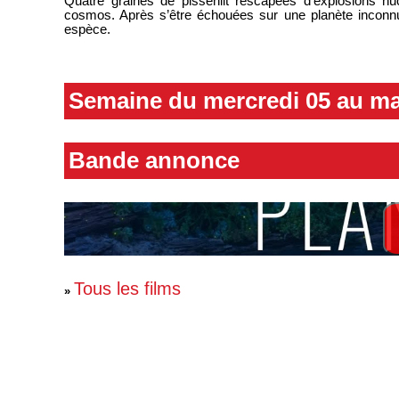
Quatre graines de pissenlit rescapées d’explosions nuc
cosmos. Après s’être échouées sur une planète inconnue,
espèce.
Semaine du mercredi 05 au ma
Bande annonce
Tous les films
»