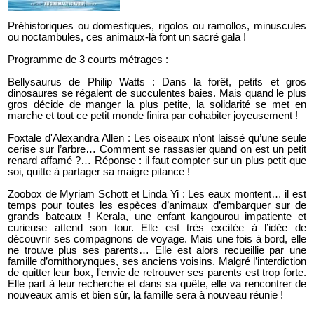
Préhistoriques ou domestiques, rigolos ou ramollos, minuscules
ou noctambules, ces animaux-là font un sacré gala !
Programme de 3 courts métrages :
Bellysaurus de Philip Watts : Dans la forêt, petits et gros
dinosaures se régalent de succulentes baies. Mais quand le plus
gros décide de manger la plus petite, la solidarité se met en
marche et tout ce petit monde finira par cohabiter joyeusement !
Foxtale d'Alexandra Allen : Les oiseaux n’ont laissé qu’une seule
cerise sur l’arbre… Comment se rassasier quand on est un petit
renard affamé ?… Réponse : il faut compter sur un plus petit que
soi, quitte à partager sa maigre pitance !
Zoobox de Myriam Schott et Linda Yi : Les eaux montent… il est
temps pour toutes les espèces d’animaux d’embarquer sur de
grands bateaux ! Kerala, une enfant kangourou impatiente et
curieuse attend son tour. Elle est très excitée à l’idée de
découvrir ses compagnons de voyage. Mais une fois à bord, elle
ne trouve plus ses parents… Elle est alors recueillie par une
famille d’ornithorynques, ses anciens voisins. Malgré l’interdiction
de quitter leur box, l'envie de retrouver ses parents est trop forte.
Elle part à leur recherche et dans sa quête, elle va rencontrer de
nouveaux amis et bien sûr, la famille sera à nouveau réunie !