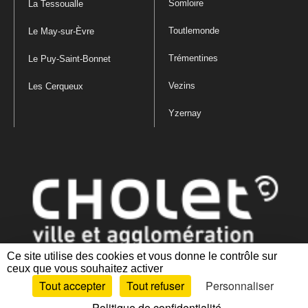
Somloire
La Tessoualle
Toutlemonde
Le May-sur-Èvre
Trémentines
Le Puy-Saint-Bonnet
Vezins
Les Cerqueux
Yzernay
Ce site utilise des cookies et vous donne le contrôle sur
ceux que vous souhaitez activer
Mentions légales
|
Politique de confidentialité
|
Politique de gestion
Tout accepter
Tout refuser
Personnaliser
des cookies
|
Plan du site
|
Accessibilité : partiellement conforme
Politique de confidentialité