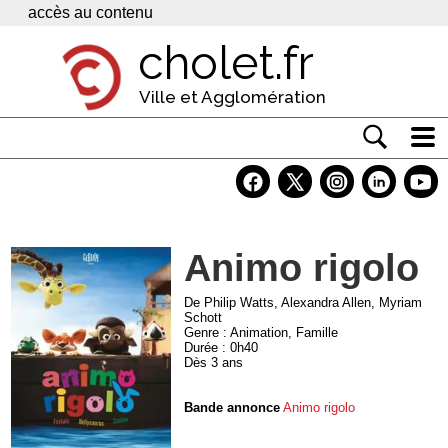
Panneau de gestion des cookies
accès au contenu
cholet.fr
Ville et Agglomération
Actualité
Vivre à Cholet
Animo rigolo
Economie
Services
De Philip Watts, Alexandra Allen, Myriam
Schott
Genre : Animation, Famille
Contacts
Durée : 0h40
Dès 3 ans
Bande annonce
Animo rigolo