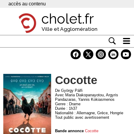
Panneau de gestion des cookies
accès au contenu
cholet.fr
Ville et Agglomération
Actualité
Vivre à Cholet
Cocotte
Economie
Services
De György Pálfi
Avec Maria Diakopanayotou, Argyris
Pandazaras, Yannis Kokiasmenos
Contacts
Genre : Drame
Durée : 1h37
Nationalité : Allemagne, Grèce, Hongrie
Tout public avec avertissement
Bande annonce
Cocotte