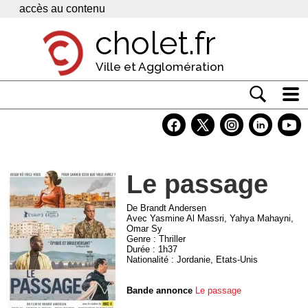
Panneau de gestion des cookies
accès au contenu
cholet.fr
Ville et Agglomération
Actualité
Vivre à Cholet
Le passage
Economie
Services
De Brandt Andersen
Avec Yasmine Al Massri, Yahya Mahayni,
Omar Sy
Contacts
Genre : Thriller
Durée : 1h37
Nationalité : Jordanie, Etats-Unis
Bande annonce
Le passage