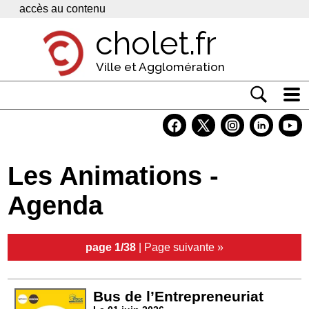
Panneau de gestion des cookies
accès au contenu
cholet.fr
Ville et Agglomération
Actualité
Vivre à Cholet
Les Animations -
Economie
Agenda
Services
Contacts
page 1/38
|
Page suivante »
Bus de l’Entrepreneuriat