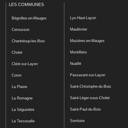
LES COMMUNES
Lys-Haut-Layon
Bégrolles-en-Mauges
Maulévrier
Cernusson
Mazières-en-Mauges
Chanteloup-les-Bois
Montilliers
Cholet
Nuaillé
Cléré-sur-Layon
Passavant-sur-Layon
Coron
Saint-Christophe-du-Bois
La Plaine
Saint-Léger-sous-Cholet
La Romagne
Saint-Paul-du-Bois
La Séguinière
Somloire
La Tessoualle