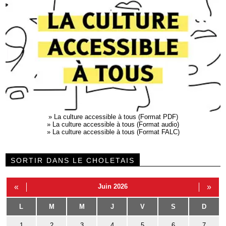
»
La culture accessible à tous (Format PDF)
»
La culture accessible à tous (Format audio)
»
La culture accessible à tous (Format FALC)
SORTIR DANS LE CHOLETAIS
«
Juin 2026
»
L
M
M
J
V
S
D
1
2
3
4
5
6
7