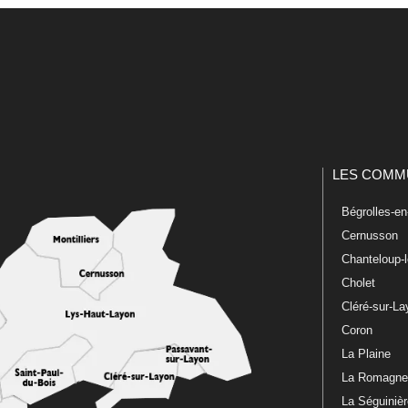
LES COMM
Bégrolles-e
Cernusson
Chanteloup-
Cholet
Cléré-sur-L
Coron
La Plaine
La Romagn
La Séguiniè