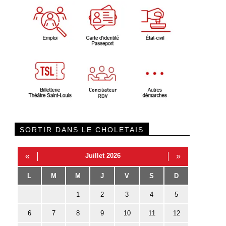
SORTIR DANS LE CHOLETAIS
«
Juillet 2026
»
L
M
M
J
V
S
D
1
2
3
4
5
6
7
8
9
10
11
12