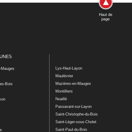
Haut de
page
UNES
Lys-Haut-Layon
n-Mauges
Maulévrier
Mazières-en-Mauges
les-Bois
Montilliers
Nuaillé
ayon
Passavant-sur-Layon
Saint-Christophe-du-Bois
Saint-Léger-sous-Cholet
e
Saint-Paul-du-Bois
re