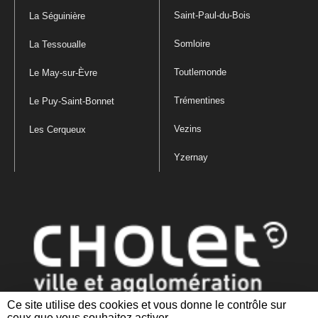
Saint-Paul-du-Bois
La Séguinière
Somloire
La Tessoualle
Toutlemonde
Le May-sur-Èvre
Trémentines
Le Puy-Saint-Bonnet
Vezins
Les Cerqueux
Yzernay
Ce site utilise des cookies et vous donne le contrôle sur
ceux que vous souhaitez activer