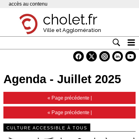
Panneau de gestion des cookies
accès au contenu
cholet.fr
Ville et Agglomération
Actualité
Vivre à Cholet
Agenda - Juillet 2025
Economie
Services
« Page précédente
|
Contacts
« Page précédente
|
CULTURE ACCESSIBLE À TOUS