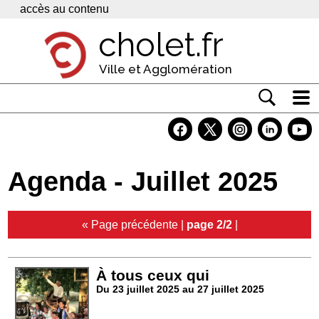
Panneau de gestion des cookies
accès au contenu
cholet.fr
Ville et Agglomération
Actualité
Vivre à Cholet
Agenda - Juillet 2025
Economie
Services
« Page précédente
|
page 2/2
|
Contacts
À tous ceux qui
Du 23 juillet 2025 au 27 juillet 2025