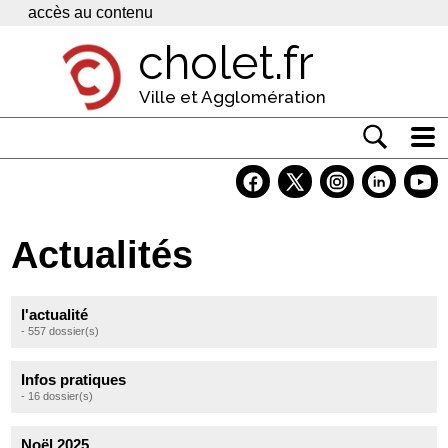
Panneau de gestion des cookies
accès au contenu
cholet.fr
Ville et Agglomération
Actualité
Vivre à Cholet
Actualités
Economie
Services
l'actualité
- 557 dossier(s)
Contacts
Infos pratiques
- 16 dossier(s)
Noël 2025