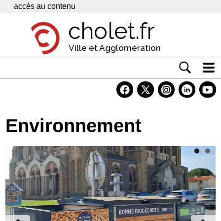
Panneau de gestion des cookies
accès au contenu
cholet.fr
Ville et Agglomération
Actualité
Vivre à Cholet
Environnement
Economie
Services
Contacts