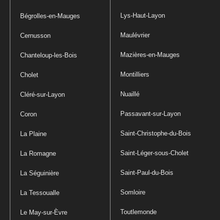
Lys-Haut-Layon
Bégrolles-en-Mauges
Maulévrier
Cernusson
Mazières-en-Mauges
Chanteloup-les-Bois
Montilliers
Cholet
Nuaillé
Cléré-sur-Layon
Passavant-sur-Layon
Coron
Saint-Christophe-du-Bois
La Plaine
Saint-Léger-sous-Cholet
La Romagne
Saint-Paul-du-Bois
La Séguinière
Somloire
La Tessoualle
Toutlemonde
Le May-sur-Èvre